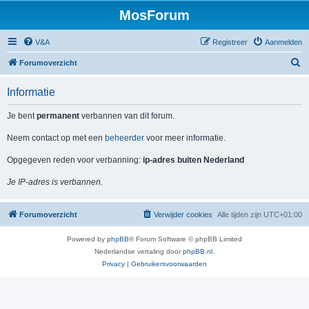
MosForum
V&A
Registreer
Aanmelden
Z
Forumoverzicht
o
Informatie
e
k
Je bent
permanent
verbannen van dit forum.
Neem contact op met een
beheerder
voor meer informatie.
Opgegeven reden voor verbanning:
ip-adres buiten Nederland
Je IP-adres is verbannen.
Forumoverzicht
Verwijder cookies
Alle tijden zijn
UTC+01:00
Powered by
phpBB
® Forum Software © phpBB Limited
Nederlandse vertaling door
phpBB.nl
.
Privacy
|
Gebruikersvoorwaarden