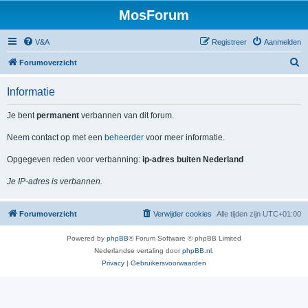
MosForum
V&A
Registreer
Aanmelden
Z
Forumoverzicht
o
Informatie
e
k
Je bent
permanent
verbannen van dit forum.
Neem contact op met een
beheerder
voor meer informatie.
Opgegeven reden voor verbanning:
ip-adres buiten Nederland
Je IP-adres is verbannen.
Forumoverzicht
Verwijder cookies
Alle tijden zijn
UTC+01:00
Powered by
phpBB
® Forum Software © phpBB Limited
Nederlandse vertaling door
phpBB.nl
.
Privacy
|
Gebruikersvoorwaarden