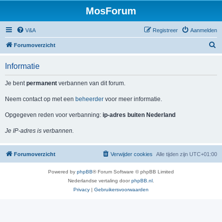
MosForum
V&A
Registreer
Aanmelden
Z
Forumoverzicht
o
Informatie
e
k
Je bent
permanent
verbannen van dit forum.
Neem contact op met een
beheerder
voor meer informatie.
Opgegeven reden voor verbanning:
ip-adres buiten Nederland
Je IP-adres is verbannen.
Forumoverzicht
Verwijder cookies
Alle tijden zijn
UTC+01:00
Powered by
phpBB
® Forum Software © phpBB Limited
Nederlandse vertaling door
phpBB.nl
.
Privacy
|
Gebruikersvoorwaarden