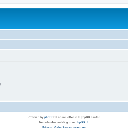
d
Powered by
phpBB
® Forum Software © phpBB Limited
Nederlandse vertaling door
phpBB.nl
.
Privacy
|
Gebruikersvoorwaarden