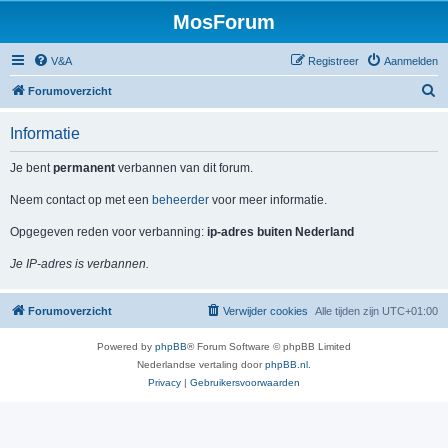
MosForum
V&A
Registreer
Aanmelden
Z
Forumoverzicht
o
Informatie
e
k
Je bent
permanent
verbannen van dit forum.
Neem contact op met een
beheerder
voor meer informatie.
Opgegeven reden voor verbanning:
ip-adres buiten Nederland
Je IP-adres is verbannen.
Forumoverzicht
Verwijder cookies
Alle tijden zijn
UTC+01:00
Powered by
phpBB
® Forum Software © phpBB Limited
Nederlandse vertaling door
phpBB.nl
.
Privacy
|
Gebruikersvoorwaarden