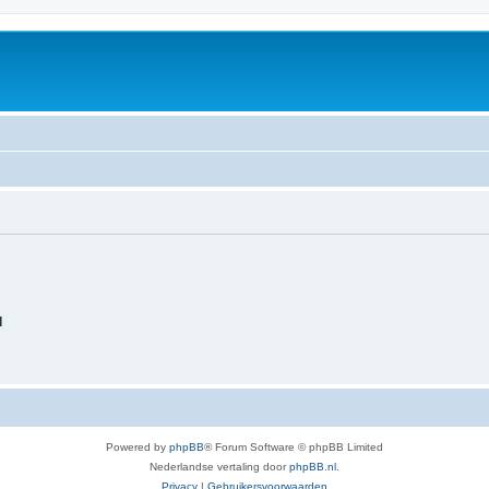
d
Powered by
phpBB
® Forum Software © phpBB Limited
Nederlandse vertaling door
phpBB.nl
.
Privacy
|
Gebruikersvoorwaarden