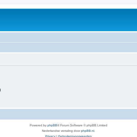
d
Powered by
phpBB
® Forum Software © phpBB Limited
Nederlandse vertaling door
phpBB.nl
.
Privacy
|
Gebruikersvoorwaarden