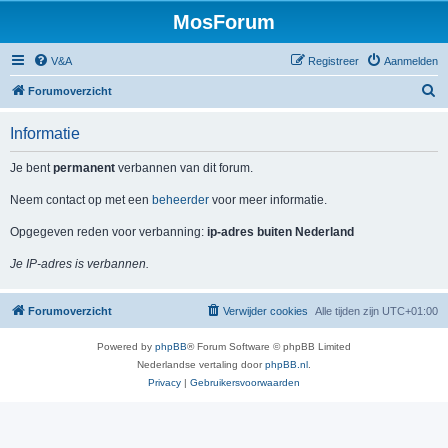
MosForum
V&A
Registreer
Aanmelden
Z
Forumoverzicht
o
Informatie
e
k
Je bent
permanent
verbannen van dit forum.
Neem contact op met een
beheerder
voor meer informatie.
Opgegeven reden voor verbanning:
ip-adres buiten Nederland
Je IP-adres is verbannen.
Forumoverzicht
Verwijder cookies
Alle tijden zijn
UTC+01:00
Powered by
phpBB
® Forum Software © phpBB Limited
Nederlandse vertaling door
phpBB.nl
.
Privacy
|
Gebruikersvoorwaarden