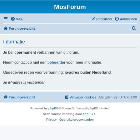
MosForum
V&A
Registreer
Aanmelden
Z
Forumoverzicht
o
Informatie
e
k
Je bent
permanent
verbannen van dit forum.
Neem contact op met een
beheerder
voor meer informatie.
Opgegeven reden voor verbanning:
ip-adres buiten Nederland
Je IP-adres is verbannen.
Forumoverzicht
Verwijder cookies
Alle tijden zijn
UTC+01:00
Powered by
phpBB
® Forum Software © phpBB Limited
Nederlandse vertaling door
phpBB.nl
.
Privacy
|
Gebruikersvoorwaarden