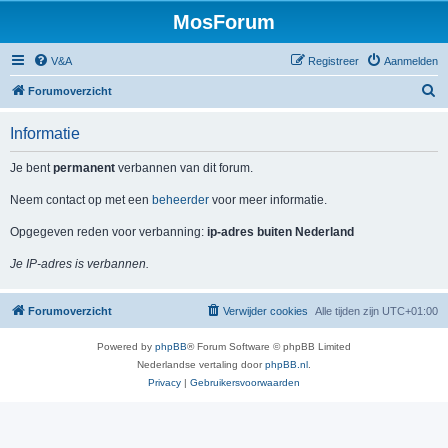
MosForum
V&A
Registreer
Aanmelden
Z
Forumoverzicht
o
Informatie
e
k
Je bent
permanent
verbannen van dit forum.
Neem contact op met een
beheerder
voor meer informatie.
Opgegeven reden voor verbanning:
ip-adres buiten Nederland
Je IP-adres is verbannen.
Forumoverzicht
Verwijder cookies
Alle tijden zijn
UTC+01:00
Powered by
phpBB
® Forum Software © phpBB Limited
Nederlandse vertaling door
phpBB.nl
.
Privacy
|
Gebruikersvoorwaarden