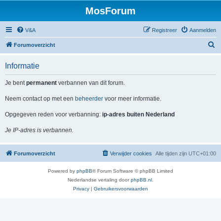
MosForum
V&A
Registreer
Aanmelden
Z
Forumoverzicht
o
Informatie
e
k
Je bent
permanent
verbannen van dit forum.
Neem contact op met een
beheerder
voor meer informatie.
Opgegeven reden voor verbanning:
ip-adres buiten Nederland
Je IP-adres is verbannen.
Forumoverzicht
Verwijder cookies
Alle tijden zijn
UTC+01:00
Powered by
phpBB
® Forum Software © phpBB Limited
Nederlandse vertaling door
phpBB.nl
.
Privacy
|
Gebruikersvoorwaarden