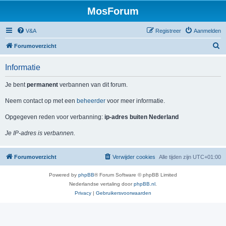
MosForum
V&A
Registreer
Aanmelden
Z
Forumoverzicht
o
Informatie
e
k
Je bent
permanent
verbannen van dit forum.
Neem contact op met een
beheerder
voor meer informatie.
Opgegeven reden voor verbanning:
ip-adres buiten Nederland
Je IP-adres is verbannen.
Forumoverzicht
Verwijder cookies
Alle tijden zijn
UTC+01:00
Powered by
phpBB
® Forum Software © phpBB Limited
Nederlandse vertaling door
phpBB.nl
.
Privacy
|
Gebruikersvoorwaarden