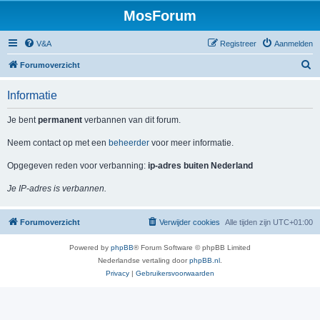
MosForum
V&A
Registreer
Aanmelden
Z
Forumoverzicht
o
Informatie
e
k
Je bent
permanent
verbannen van dit forum.
Neem contact op met een
beheerder
voor meer informatie.
Opgegeven reden voor verbanning:
ip-adres buiten Nederland
Je IP-adres is verbannen.
Forumoverzicht
Verwijder cookies
Alle tijden zijn
UTC+01:00
Powered by
phpBB
® Forum Software © phpBB Limited
Nederlandse vertaling door
phpBB.nl
.
Privacy
|
Gebruikersvoorwaarden