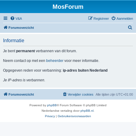
MosForum
V&A
Registreer
Aanmelden
Z
Forumoverzicht
o
Informatie
e
k
Je bent
permanent
verbannen van dit forum.
Neem contact op met een
beheerder
voor meer informatie.
Opgegeven reden voor verbanning:
ip-adres buiten Nederland
Je IP-adres is verbannen.
Forumoverzicht
Verwijder cookies
Alle tijden zijn
UTC+01:00
Powered by
phpBB
® Forum Software © phpBB Limited
Nederlandse vertaling door
phpBB.nl
.
Privacy
|
Gebruikersvoorwaarden