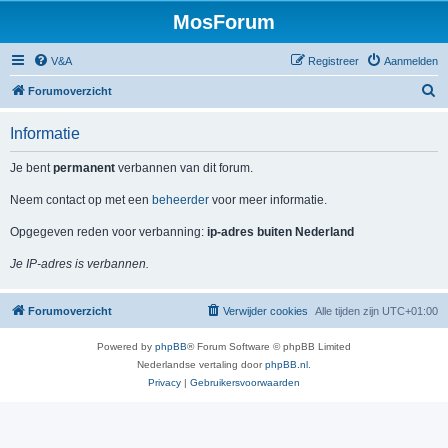
MosForum
V&A
Registreer
Aanmelden
Z
Forumoverzicht
o
Informatie
e
k
Je bent
permanent
verbannen van dit forum.
Neem contact op met een
beheerder
voor meer informatie.
Opgegeven reden voor verbanning:
ip-adres buiten Nederland
Je IP-adres is verbannen.
Forumoverzicht
Verwijder cookies
Alle tijden zijn
UTC+01:00
Powered by
phpBB
® Forum Software © phpBB Limited
Nederlandse vertaling door
phpBB.nl
.
Privacy
|
Gebruikersvoorwaarden