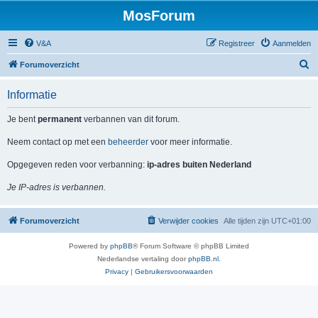
MosForum
V&A
Registreer
Aanmelden
Z
Forumoverzicht
o
Informatie
e
k
Je bent
permanent
verbannen van dit forum.
Neem contact op met een
beheerder
voor meer informatie.
Opgegeven reden voor verbanning:
ip-adres buiten Nederland
Je IP-adres is verbannen.
Forumoverzicht
Verwijder cookies
Alle tijden zijn
UTC+01:00
Powered by
phpBB
® Forum Software © phpBB Limited
Nederlandse vertaling door
phpBB.nl
.
Privacy
|
Gebruikersvoorwaarden