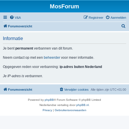
MosForum
V&A
Registreer
Aanmelden
Z
Forumoverzicht
o
Informatie
e
k
Je bent
permanent
verbannen van dit forum.
Neem contact op met een
beheerder
voor meer informatie.
Opgegeven reden voor verbanning:
ip-adres buiten Nederland
Je IP-adres is verbannen.
Forumoverzicht
Verwijder cookies
Alle tijden zijn
UTC+01:00
Powered by
phpBB
® Forum Software © phpBB Limited
Nederlandse vertaling door
phpBB.nl
.
Privacy
|
Gebruikersvoorwaarden