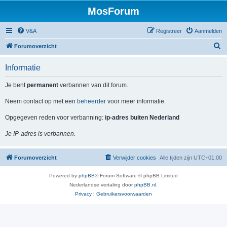
MosForum
V&A
Registreer
Aanmelden
Z
Forumoverzicht
o
Informatie
e
k
Je bent
permanent
verbannen van dit forum.
Neem contact op met een
beheerder
voor meer informatie.
Opgegeven reden voor verbanning:
ip-adres buiten Nederland
Je IP-adres is verbannen.
Forumoverzicht
Verwijder cookies
Alle tijden zijn
UTC+01:00
Powered by
phpBB
® Forum Software © phpBB Limited
Nederlandse vertaling door
phpBB.nl
.
Privacy
|
Gebruikersvoorwaarden