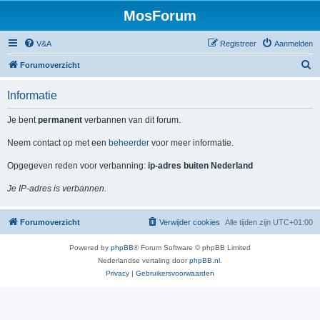
MosForum
V&A
Registreer
Aanmelden
Z
Forumoverzicht
o
Informatie
e
k
Je bent
permanent
verbannen van dit forum.
Neem contact op met een
beheerder
voor meer informatie.
Opgegeven reden voor verbanning:
ip-adres buiten Nederland
Je IP-adres is verbannen.
Forumoverzicht
Verwijder cookies
Alle tijden zijn
UTC+01:00
Powered by
phpBB
® Forum Software © phpBB Limited
Nederlandse vertaling door
phpBB.nl
.
Privacy
|
Gebruikersvoorwaarden