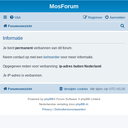
MosForum
V&A
Registreer
Aanmelden
Z
Forumoverzicht
o
Informatie
e
k
Je bent
permanent
verbannen van dit forum.
Neem contact op met een
beheerder
voor meer informatie.
Opgegeven reden voor verbanning:
ip-adres buiten Nederland
Je IP-adres is verbannen.
Forumoverzicht
Verwijder cookies
Alle tijden zijn
UTC+01:00
Powered by
phpBB
® Forum Software © phpBB Limited
Nederlandse vertaling door
phpBB.nl
.
Privacy
|
Gebruikersvoorwaarden