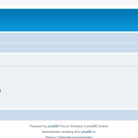
d
Powered by
phpBB
® Forum Software © phpBB Limited
Nederlandse vertaling door
phpBB.nl
.
Privacy
|
Gebruikersvoorwaarden