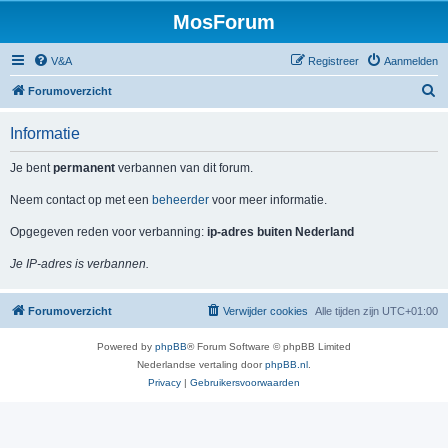
MosForum
V&A
Registreer
Aanmelden
Z
Forumoverzicht
o
Informatie
e
k
Je bent
permanent
verbannen van dit forum.
Neem contact op met een
beheerder
voor meer informatie.
Opgegeven reden voor verbanning:
ip-adres buiten Nederland
Je IP-adres is verbannen.
Forumoverzicht
Verwijder cookies
Alle tijden zijn
UTC+01:00
Powered by
phpBB
® Forum Software © phpBB Limited
Nederlandse vertaling door
phpBB.nl
.
Privacy
|
Gebruikersvoorwaarden