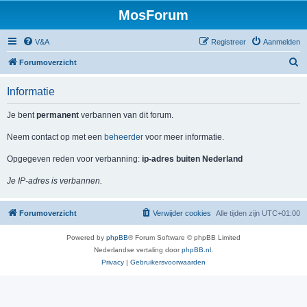
MosForum
V&A
Registreer
Aanmelden
Z
Forumoverzicht
o
Informatie
e
k
Je bent
permanent
verbannen van dit forum.
Neem contact op met een
beheerder
voor meer informatie.
Opgegeven reden voor verbanning:
ip-adres buiten Nederland
Je IP-adres is verbannen.
Forumoverzicht
Verwijder cookies
Alle tijden zijn
UTC+01:00
Powered by
phpBB
® Forum Software © phpBB Limited
Nederlandse vertaling door
phpBB.nl
.
Privacy
|
Gebruikersvoorwaarden