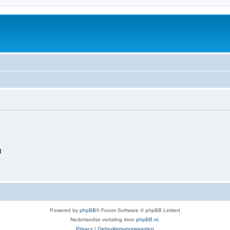
d
Powered by
phpBB
® Forum Software © phpBB Limited
Nederlandse vertaling door
phpBB.nl
.
Privacy
|
Gebruikersvoorwaarden