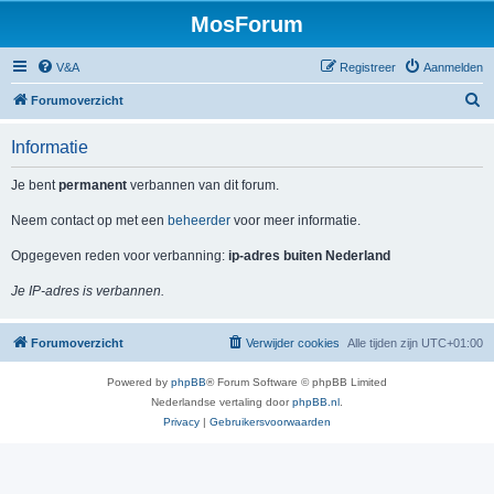
MosForum
V&A
Registreer
Aanmelden
Z
Forumoverzicht
o
Informatie
e
k
Je bent
permanent
verbannen van dit forum.
Neem contact op met een
beheerder
voor meer informatie.
Opgegeven reden voor verbanning:
ip-adres buiten Nederland
Je IP-adres is verbannen.
Forumoverzicht
Verwijder cookies
Alle tijden zijn
UTC+01:00
Powered by
phpBB
® Forum Software © phpBB Limited
Nederlandse vertaling door
phpBB.nl
.
Privacy
|
Gebruikersvoorwaarden