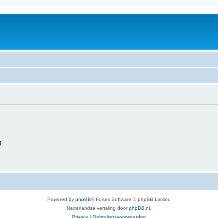
d
Powered by
phpBB
® Forum Software © phpBB Limited
Nederlandse vertaling door
phpBB.nl
.
Privacy
|
Gebruikersvoorwaarden