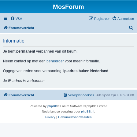
MosForum
V&A
Registreer
Aanmelden
Z
Forumoverzicht
o
Informatie
e
k
Je bent
permanent
verbannen van dit forum.
Neem contact op met een
beheerder
voor meer informatie.
Opgegeven reden voor verbanning:
ip-adres buiten Nederland
Je IP-adres is verbannen.
Forumoverzicht
Verwijder cookies
Alle tijden zijn
UTC+01:00
Powered by
phpBB
® Forum Software © phpBB Limited
Nederlandse vertaling door
phpBB.nl
.
Privacy
|
Gebruikersvoorwaarden