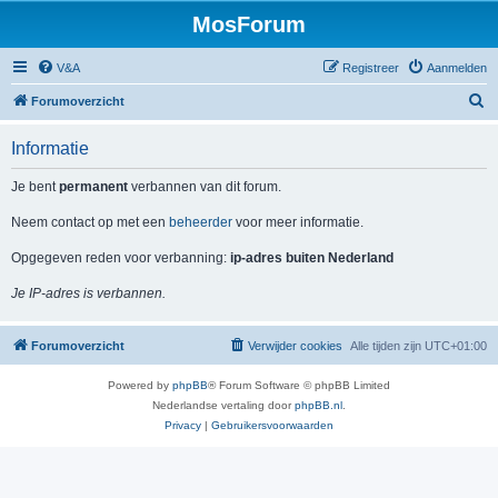
MosForum
V&A
Registreer
Aanmelden
Z
Forumoverzicht
o
Informatie
e
k
Je bent
permanent
verbannen van dit forum.
Neem contact op met een
beheerder
voor meer informatie.
Opgegeven reden voor verbanning:
ip-adres buiten Nederland
Je IP-adres is verbannen.
Forumoverzicht
Verwijder cookies
Alle tijden zijn
UTC+01:00
Powered by
phpBB
® Forum Software © phpBB Limited
Nederlandse vertaling door
phpBB.nl
.
Privacy
|
Gebruikersvoorwaarden