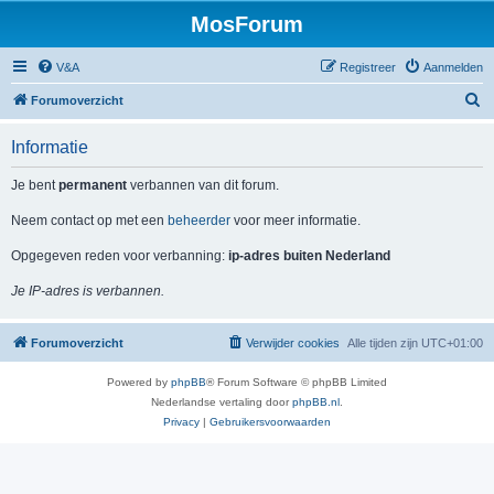
MosForum
V&A
Registreer
Aanmelden
Z
Forumoverzicht
o
Informatie
e
k
Je bent
permanent
verbannen van dit forum.
Neem contact op met een
beheerder
voor meer informatie.
Opgegeven reden voor verbanning:
ip-adres buiten Nederland
Je IP-adres is verbannen.
Forumoverzicht
Verwijder cookies
Alle tijden zijn
UTC+01:00
Powered by
phpBB
® Forum Software © phpBB Limited
Nederlandse vertaling door
phpBB.nl
.
Privacy
|
Gebruikersvoorwaarden