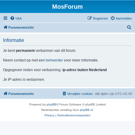
MosForum
V&A
Registreer
Aanmelden
Z
Forumoverzicht
o
Informatie
e
k
Je bent
permanent
verbannen van dit forum.
Neem contact op met een
beheerder
voor meer informatie.
Opgegeven reden voor verbanning:
ip-adres buiten Nederland
Je IP-adres is verbannen.
Forumoverzicht
Verwijder cookies
Alle tijden zijn
UTC+01:00
Powered by
phpBB
® Forum Software © phpBB Limited
Nederlandse vertaling door
phpBB.nl
.
Privacy
|
Gebruikersvoorwaarden