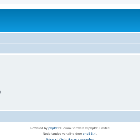
d
Powered by
phpBB
® Forum Software © phpBB Limited
Nederlandse vertaling door
phpBB.nl
.
Privacy
|
Gebruikersvoorwaarden