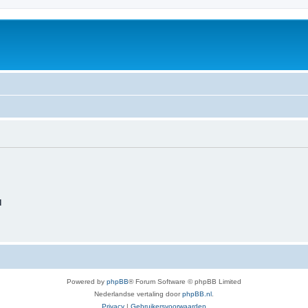
d
Powered by
phpBB
® Forum Software © phpBB Limited
Nederlandse vertaling door
phpBB.nl
.
Privacy
|
Gebruikersvoorwaarden