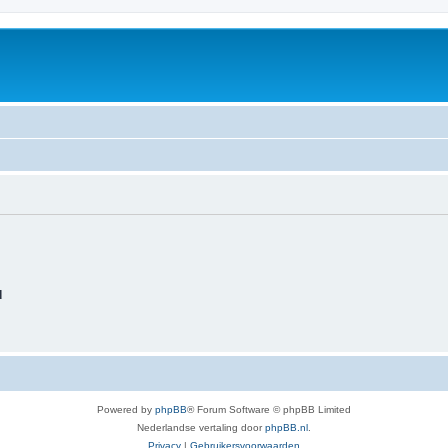
d
Powered by
phpBB
® Forum Software © phpBB Limited
Nederlandse vertaling door
phpBB.nl
.
Privacy
|
Gebruikersvoorwaarden