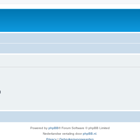
d
Powered by
phpBB
® Forum Software © phpBB Limited
Nederlandse vertaling door
phpBB.nl
.
Privacy
|
Gebruikersvoorwaarden