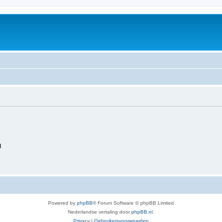
d
Powered by
phpBB
® Forum Software © phpBB Limited
Nederlandse vertaling door
phpBB.nl
.
Privacy
|
Gebruikersvoorwaarden