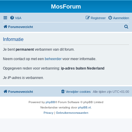
MosForum
V&A
Registreer
Aanmelden
Z
Forumoverzicht
o
Informatie
e
k
Je bent
permanent
verbannen van dit forum.
Neem contact op met een
beheerder
voor meer informatie.
Opgegeven reden voor verbanning:
ip-adres buiten Nederland
Je IP-adres is verbannen.
Forumoverzicht
Verwijder cookies
Alle tijden zijn
UTC+01:00
Powered by
phpBB
® Forum Software © phpBB Limited
Nederlandse vertaling door
phpBB.nl
.
Privacy
|
Gebruikersvoorwaarden