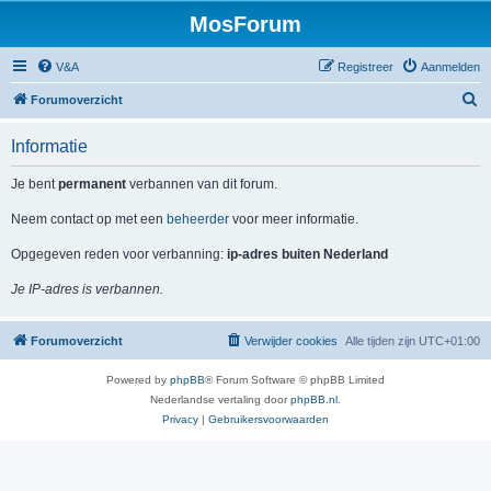
MosForum
V&A
Registreer
Aanmelden
Z
Forumoverzicht
o
Informatie
e
k
Je bent
permanent
verbannen van dit forum.
Neem contact op met een
beheerder
voor meer informatie.
Opgegeven reden voor verbanning:
ip-adres buiten Nederland
Je IP-adres is verbannen.
Forumoverzicht
Verwijder cookies
Alle tijden zijn
UTC+01:00
Powered by
phpBB
® Forum Software © phpBB Limited
Nederlandse vertaling door
phpBB.nl
.
Privacy
|
Gebruikersvoorwaarden