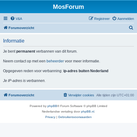
MosForum
V&A
Registreer
Aanmelden
Z
Forumoverzicht
o
Informatie
e
k
Je bent
permanent
verbannen van dit forum.
Neem contact op met een
beheerder
voor meer informatie.
Opgegeven reden voor verbanning:
ip-adres buiten Nederland
Je IP-adres is verbannen.
Forumoverzicht
Verwijder cookies
Alle tijden zijn
UTC+01:00
Powered by
phpBB
® Forum Software © phpBB Limited
Nederlandse vertaling door
phpBB.nl
.
Privacy
|
Gebruikersvoorwaarden