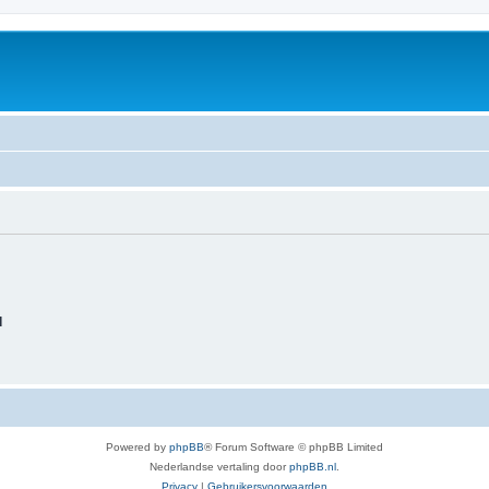
d
Powered by
phpBB
® Forum Software © phpBB Limited
Nederlandse vertaling door
phpBB.nl
.
Privacy
|
Gebruikersvoorwaarden