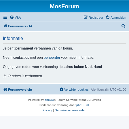
MosForum
V&A
Registreer
Aanmelden
Z
Forumoverzicht
o
Informatie
e
k
Je bent
permanent
verbannen van dit forum.
Neem contact op met een
beheerder
voor meer informatie.
Opgegeven reden voor verbanning:
ip-adres buiten Nederland
Je IP-adres is verbannen.
Forumoverzicht
Verwijder cookies
Alle tijden zijn
UTC+01:00
Powered by
phpBB
® Forum Software © phpBB Limited
Nederlandse vertaling door
phpBB.nl
.
Privacy
|
Gebruikersvoorwaarden