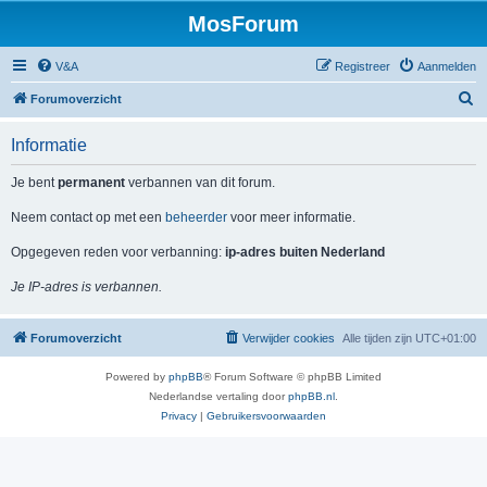
MosForum
V&A
Registreer
Aanmelden
Z
Forumoverzicht
o
Informatie
e
k
Je bent
permanent
verbannen van dit forum.
Neem contact op met een
beheerder
voor meer informatie.
Opgegeven reden voor verbanning:
ip-adres buiten Nederland
Je IP-adres is verbannen.
Forumoverzicht
Verwijder cookies
Alle tijden zijn
UTC+01:00
Powered by
phpBB
® Forum Software © phpBB Limited
Nederlandse vertaling door
phpBB.nl
.
Privacy
|
Gebruikersvoorwaarden