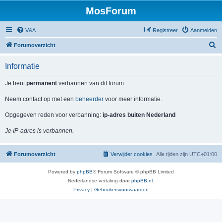
MosForum
V&A
Registreer
Aanmelden
Z
Forumoverzicht
o
Informatie
e
k
Je bent
permanent
verbannen van dit forum.
Neem contact op met een
beheerder
voor meer informatie.
Opgegeven reden voor verbanning:
ip-adres buiten Nederland
Je IP-adres is verbannen.
Forumoverzicht
Verwijder cookies
Alle tijden zijn
UTC+01:00
Powered by
phpBB
® Forum Software © phpBB Limited
Nederlandse vertaling door
phpBB.nl
.
Privacy
|
Gebruikersvoorwaarden