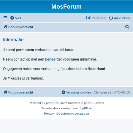
MosForum
V&A
Registreer
Aanmelden
Z
Forumoverzicht
o
Informatie
e
k
Je bent
permanent
verbannen van dit forum.
Neem contact op met een
beheerder
voor meer informatie.
Opgegeven reden voor verbanning:
ip-adres buiten Nederland
Je IP-adres is verbannen.
Forumoverzicht
Verwijder cookies
Alle tijden zijn
UTC+01:00
Powered by
phpBB
® Forum Software © phpBB Limited
Nederlandse vertaling door
phpBB.nl
.
Privacy
|
Gebruikersvoorwaarden