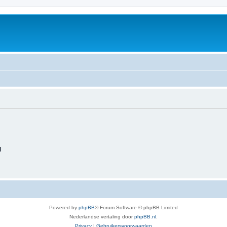
d
Powered by
phpBB
® Forum Software © phpBB Limited
Nederlandse vertaling door
phpBB.nl
.
Privacy
|
Gebruikersvoorwaarden