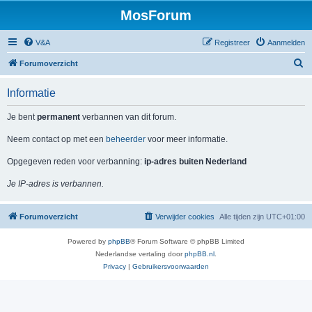
MosForum
V&A
Registreer
Aanmelden
Z
Forumoverzicht
o
Informatie
e
k
Je bent
permanent
verbannen van dit forum.
Neem contact op met een
beheerder
voor meer informatie.
Opgegeven reden voor verbanning:
ip-adres buiten Nederland
Je IP-adres is verbannen.
Forumoverzicht
Verwijder cookies
Alle tijden zijn
UTC+01:00
Powered by
phpBB
® Forum Software © phpBB Limited
Nederlandse vertaling door
phpBB.nl
.
Privacy
|
Gebruikersvoorwaarden