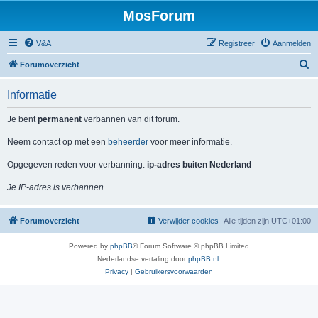
MosForum
V&A
Registreer
Aanmelden
Z
Forumoverzicht
o
Informatie
e
k
Je bent
permanent
verbannen van dit forum.
Neem contact op met een
beheerder
voor meer informatie.
Opgegeven reden voor verbanning:
ip-adres buiten Nederland
Je IP-adres is verbannen.
Forumoverzicht
Verwijder cookies
Alle tijden zijn
UTC+01:00
Powered by
phpBB
® Forum Software © phpBB Limited
Nederlandse vertaling door
phpBB.nl
.
Privacy
|
Gebruikersvoorwaarden