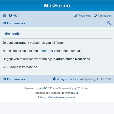
MosForum
V&A
Registreer
Aanmelden
Z
Forumoverzicht
o
Informatie
e
k
Je bent
permanent
verbannen van dit forum.
Neem contact op met een
beheerder
voor meer informatie.
Opgegeven reden voor verbanning:
ip-adres buiten Nederland
Je IP-adres is verbannen.
Forumoverzicht
Verwijder cookies
Alle tijden zijn
UTC+01:00
Powered by
phpBB
® Forum Software © phpBB Limited
Nederlandse vertaling door
phpBB.nl
.
Privacy
|
Gebruikersvoorwaarden