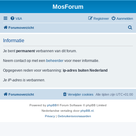
MosForum
V&A
Registreer
Aanmelden
Z
Forumoverzicht
o
Informatie
e
k
Je bent
permanent
verbannen van dit forum.
Neem contact op met een
beheerder
voor meer informatie.
Opgegeven reden voor verbanning:
ip-adres buiten Nederland
Je IP-adres is verbannen.
Forumoverzicht
Verwijder cookies
Alle tijden zijn
UTC+01:00
Powered by
phpBB
® Forum Software © phpBB Limited
Nederlandse vertaling door
phpBB.nl
.
Privacy
|
Gebruikersvoorwaarden