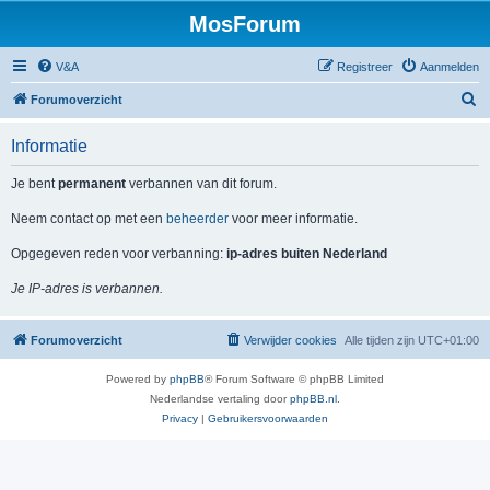
MosForum
V&A
Registreer
Aanmelden
Z
Forumoverzicht
o
Informatie
e
k
Je bent
permanent
verbannen van dit forum.
Neem contact op met een
beheerder
voor meer informatie.
Opgegeven reden voor verbanning:
ip-adres buiten Nederland
Je IP-adres is verbannen.
Forumoverzicht
Verwijder cookies
Alle tijden zijn
UTC+01:00
Powered by
phpBB
® Forum Software © phpBB Limited
Nederlandse vertaling door
phpBB.nl
.
Privacy
|
Gebruikersvoorwaarden