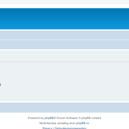
d
Powered by
phpBB
® Forum Software © phpBB Limited
Nederlandse vertaling door
phpBB.nl
.
Privacy
|
Gebruikersvoorwaarden